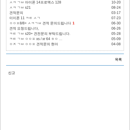
ㅅㅋ ㄱㅂ 아이폰 14프로맥스 128
10-20
ㅅㅋ ㄱㅂ s21
08-24
견적문의
03-17
이이폰 11 ㅋㅌ ㅅㄱ
07-23
ㅇㅇㅍ8/8+ ㅅㅋㄱㅂ 견적 문의드립니다
1
06-30
견적 요청드립니다,
06-26
ㅋㅌ ㄱㅂ s20+ 견전문의 부탁드립니다.
05-28
ㅋㅌ ㄱㅂ ㅇㅇㅍ xs / xr 64 ㅎㅇ …
05-09
ㅇㅈ ㄱㅂ ㅇㅇㅍ 견적문의 현아
04-08
목록
신고