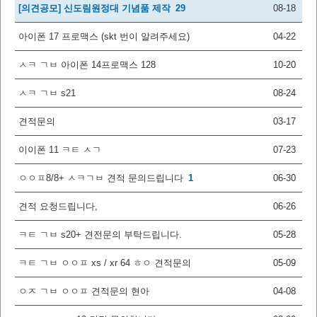
[의견공모] 신도림원정대 기념품 제작
29
08-18
아이폰 17 프로맥스 (skt 번이 알려주세요)
04-22
ㅅㅋ ㄱㅂ 아이폰 14프로맥스 128
10-20
ㅅㅋ ㄱㅂ s21
08-24
견적문의
03-17
이이폰 11 ㅋㅌ ㅅㄱ
07-23
ㅇㅇㅍ8/8+ ㅅㅋㄱㅂ 견적 문의드립니다
1
06-30
견적 요청드립니다,
06-26
ㅋㅌ ㄱㅂ s20+ 견전문의 부탁드립니다.
05-28
ㅋㅌ ㄱㅂ ㅇㅇㅍ xs / xr 64 ㅎㅇ 견적문의
05-09
ㅇㅈ ㄱㅂ ㅇㅇㅍ 견적문의 현아
04-08