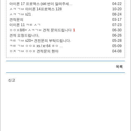
아이폰 17 프로맥스 (skt 번이 알려주세…
04-22
ㅅㅋ ㄱㅂ 아이폰 14프로맥스 128
10-20
ㅅㅋ ㄱㅂ s21
08-24
견적문의
03-17
이이폰 11 ㅋㅌ ㅅㄱ
07-23
ㅇㅇㅍ8/8+ ㅅㅋㄱㅂ 견적 문의드립니다
1
06-30
견적 요청드립니다,
06-26
ㅋㅌ ㄱㅂ s20+ 견전문의 부탁드립니다.
05-28
ㅋㅌ ㄱㅂ ㅇㅇㅍ xs / xr 64 ㅎㅇ …
05-09
ㅇㅈ ㄱㅂ ㅇㅇㅍ 견적문의 현아
04-08
목록
신고