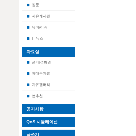
질문
자유게시판
유머/이슈
IT 뉴스
자료실
폰 배경화면
휴대폰자료
자유갤러리
앱추천
공지사항
QoS 시뮬레이션
글쓰기