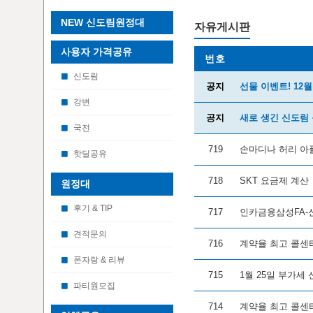
NEW 신도림원정대
자유게시판
사용자 가격공유
번호
신도림
공지
선물 이벤트! 12
강변
공지
새로 생긴 신도림 
국전
719
손마디나 허리 
핫딜공유
718
SKT 요금제 계산
원정대
후기 & TIP
717
인카금융삼성FA-
견적문의
716
계약율 최고 콜센
폰자랑 & 리뷰
715
1월 25일 부가세
파티원모집
714
계약율 최고 콜센