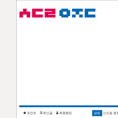
포인트
최신글
회원랭킹
알림
신도림 원