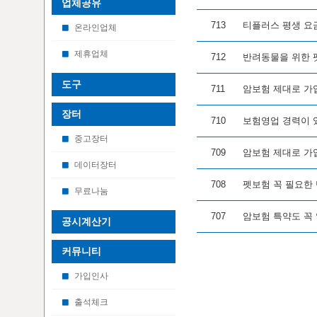
업체공유
713
티플러스 평생 요금
온라인업체
제휴업체
712
반려동물을 위한 
도구
711
암보험 제대로 가
장터
710
보험영업 경력이 
중고장터
709
암보험 제대로 가
데이터장터
708
펫보험 꼭 필요한
무료나눔
707
암보험 특약도 꼭
공시계산기
커뮤니티
가입인사
출석체크