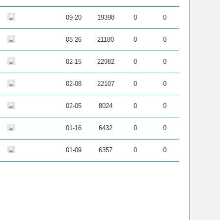
09-20
19398
0
0
08-26
21180
0
0
02-15
22982
0
0
02-08
22107
0
0
02-05
8024
0
0
01-16
6432
0
0
01-09
6357
0
0