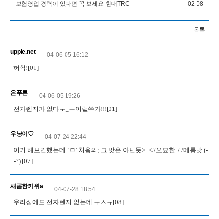
보험영업 경력이 있다면 꼭 보세요-현대TRC
02-08
목록
uppie.net
04-06-05 16:12
허헉![01]
은푸른
04-06-05 19:26
전자렌지가 없다ㅜ_ㅜ이럴쑤가!!![01]
우냥이♡
04-07-24 22:44
이거 해보긴했는데..'ㅁ' 처음의; 그 맛은 아닌듯>_<//오묘한.././메롱맛.(-
_-?) [07]
새콤한키위a
04-07-28 18:54
우리집에도 전자렌지 없는데 ㅠㅅㅠ[08]