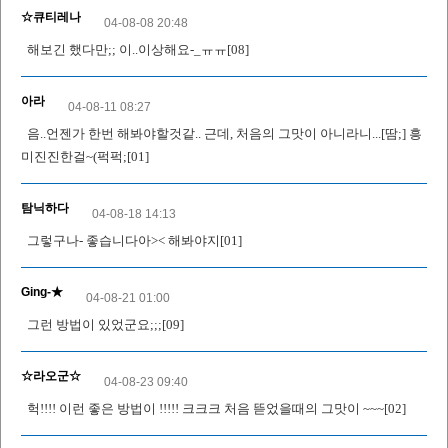
☆큐티레나
04-08-08 20:48
해보긴 했다만;; 이..이상해요-_ㅠㅠ[08]
아라
04-08-11 08:27
음..언젠가 한번 해봐야할것같.. 근데, 처음의 그맛이 아니라니...[땀;] 흥
미진진한걸~(퍽퍽;[01]
탐닉하다
04-08-18 14:13
그렇구나- 좋습니다아>< 해봐야지[01]
Ging-★
04-08-21 01:00
그런 방법이 있었군요;;;[09]
☆라오군☆
04-08-23 09:40
헉!!!! 이런 좋은 방법이 !!!!! 크크크 처음 뜯었을때의 그맛이 ~~~[02]