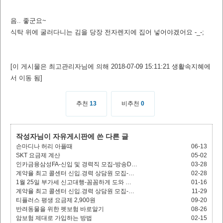
음.. 좋군요~
식탁 위에 굴러다니는 김을 당장 전자렌지에 집어 넣어야겠어요 -_-;
[이 게시물은 최고관리자님에 의해 2018-07-09 15:11:21 생활속지혜에
서 이동 됨]
추천
13
비추천
0
작성자님이 자유게시판에 쓴 다른 글
손마디나 허리 아플때
06-13
SKT 요금제 계산
05-02
인카금융삼성FA-신입 및 경력직 모집-방송D…
03-28
계약율 최고 콜센터 신입.경력 상담원 모집-…
02-28
1월 25일 부가세 신고대행-꼼꼼하게 도와 …
01-16
계약율 최고 콜센터 신입.경력 상담원 모집-…
11-29
티플러스 평생 요금제 2,900원
09-20
반려동물을 위한 펫보험 바로알기
08-26
암보험 제대로 가입하는 방법
02-15