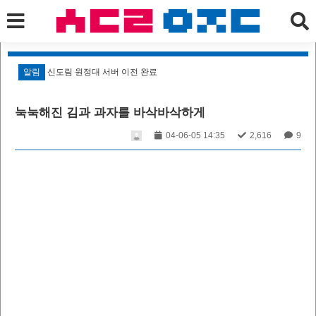
알림
신도림 원정대 서버 이전 완료
알
눅눅해진 김과 과자를 바삭바삭하게
04-06-05 14:35
2,616
9