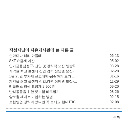
작성자님이 자유게시판에 쓴 다른 글
손마디나 허리 아플때
06-13
SKT 요금제 계산
05-02
인카금융삼성FA-신입 및 경력직 모집-방송D…
03-28
계약율 최고 콜센터 신입.경력 상담원 모집-…
02-28
1월 25일 부가세 신고대행-꼼꼼하게 도와 …
01-16
계약율 최고 콜센터 신입.경력 상담원 모집-…
11-29
티플러스 평생 요금제 2,900원
09-20
반려동물을 위한 펫보험 바로알기
08-26
암보험 제대로 가입하는 방법
02-15
보험영업 경력이 있다면 꼭 보세요-현대TRC
02-08
목록