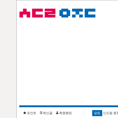
포인트
최신글
회원랭킹
알림
신도림 원