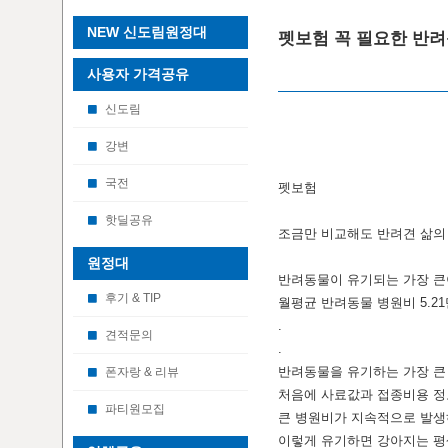
NEW 신도림원정대
펫보험 꼭 필요한 반
사용자 가격공유
신도림
강변
국전
펫보험
핫딜공유
조금만 비교해도 반려견 삶의
원정대
반려동물이 유기되는 가장 큰
후기 & TIP
월평균 반려동물 병원비 5.21만
.
견적문의
.
반려동물을 유기하는 가장 큰
폰자랑 & 리뷰
처음에 사료값과 접종비용 정
파티원모집
큰 병원비가 지속적으로 발생
이렇게 유기하면 강아지는 평