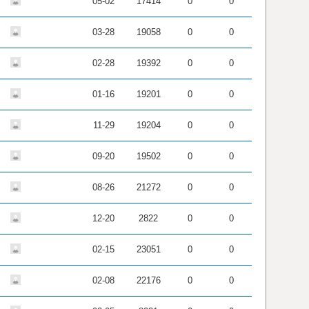
05-02
17414
0
0
03-28
19058
0
0
02-28
19392
0
0
01-16
19201
0
0
11-29
19204
0
0
09-20
19502
0
0
08-26
21272
0
0
12-20
2822
0
0
02-15
23051
0
0
02-08
22176
0
0