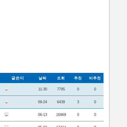
글쓴이
날짜
조회
추천
비추천
11-30
7795
0
0
09-24
6439
3
0
06-13
16969
0
0