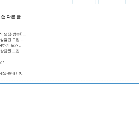
쓴 다른 글
직 모집-방송D…
 상담원 모집-…
꼼하게 도와 …
 상담원 모집-…
원
알기
세요-현대TRC