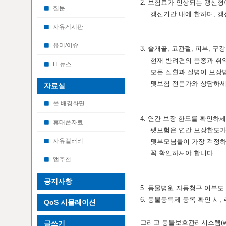
2. 보험료가 인상되는 갱신
질문
갱신기간 내에 한하며, 갱신
자유게시판
유머/이슈
3. 슬개골, 고관절, 피부, 
현재 반려견의 품종과 취약
IT 뉴스
모든 질환과 질병이 보장받기
펫보험 전문가와 상담하세
자료실
폰 배경화면
4. 연간 보장 한도를 확인
휴대폰자료
펫보험은 연간 보장한도가
자유갤러리
펫부모님들이 가장 걱정하시는
꼭 확인하셔야 합니다.
앱추천
공지사항
5. 동물병원 자동청구 여부도
6. 동물등록제 등록 확인 시
QoS 시뮬레이션
그리고 동물보호관리시스템(www
글쓰기