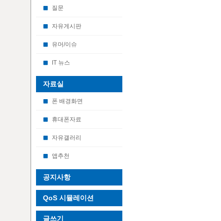
질문
자유게시판
유머/이슈
IT 뉴스
자료실
폰 배경화면
휴대폰자료
자유갤러리
앱추천
공지사항
QoS 시뮬레이션
글쓰기