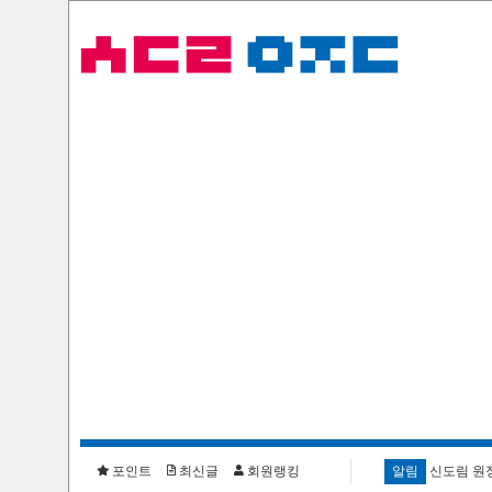
포인트
최신글
회원랭킹
알림
신도림 원