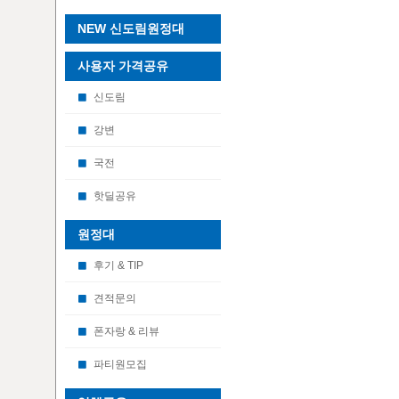
NEW 신도림원정대
사용자 가격공유
신도림
강변
국전
핫딜공유
원정대
후기 & TIP
견적문의
폰자랑 & 리뷰
파티원모집