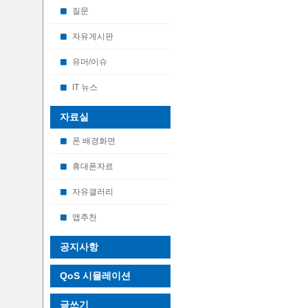
질문
자유게시판
유머/이슈
IT 뉴스
자료실
폰 배경화면
휴대폰자료
자유갤러리
앱추천
공지사항
QoS 시뮬레이션
글쓰기