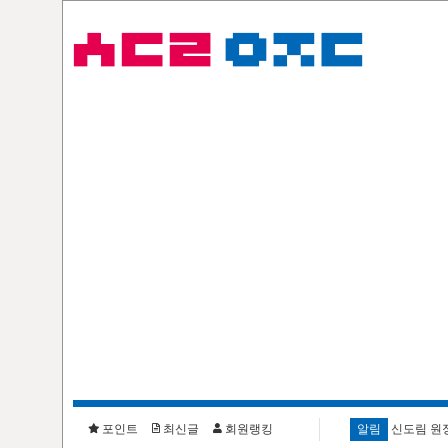
포인트
최신글
회원랭킹
알림
신도림 원