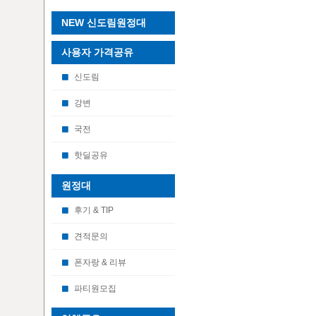
NEW 신도림원정대
사용자 가격공유
신도림
강변
국전
핫딜공유
원정대
후기 & TIP
견적문의
폰자랑 & 리뷰
파티원모집