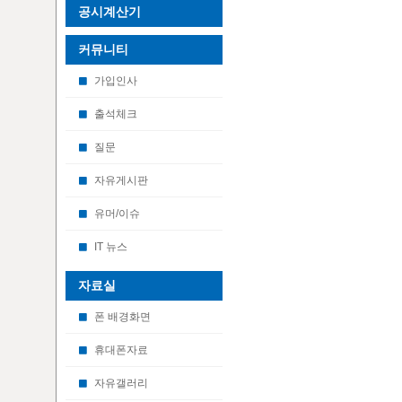
공시계산기
커뮤니티
가입인사
출석체크
질문
자유게시판
유머/이슈
IT 뉴스
자료실
폰 배경화면
휴대폰자료
자유갤러리