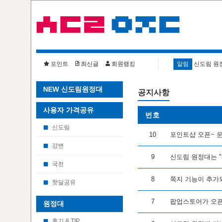
포인트
최신글
회원랭킹
알림
신도림 원
NEW 신도림원정대
공지사항
사용자 가격공유
번호
신도림
10
포인트샵 오픈~ 
강변
9
신도림 원정대는 
국전
8
쪽지 기능이 추가
핫딜공유
7
팝업스토어가 오픈
원정대
후기 & TIP