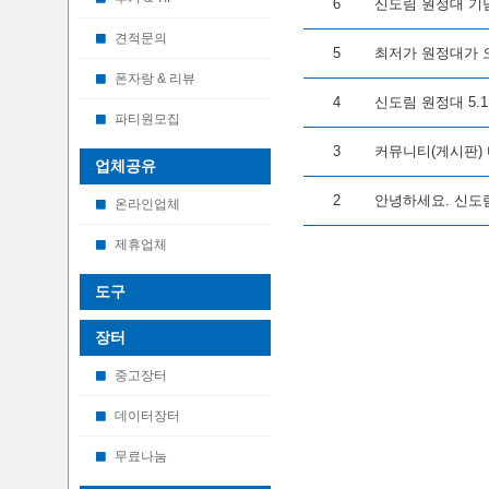
6
신도림 원정대 기
견적문의
5
최저가 원정대가 
폰자랑 & 리뷰
4
신도림 원정대 5.1
파티원모집
3
커뮤니티(게시판)
업체공유
2
안녕하세요. 신도림
온라인업체
제휴업체
도구
장터
중고장터
데이터장터
무료나눔