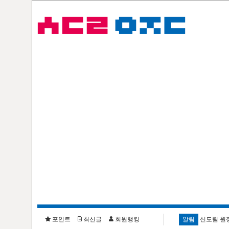
포인트
최신글
회원랭킹
알림
신도림 원