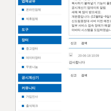
업체공유
복사하기 붙혀넣기 기능이 풀
공시계산기 업데이트 알림
온라인업체
새해 복 많이 받으세요.
개편중입니다. (12월8일~9일
제휴업체
신도림원정대 서버 이전 예전 (1
일부 서비스 접속 장애가 해
도구
아바타 시스템을 도입하였습니
장터
신고
검색
중고장터
20-06-18 10:09
데이터장터
감사합니다
무료나눔
신고
검색
공시계산기
커뮤니티
가입인사
출석체크