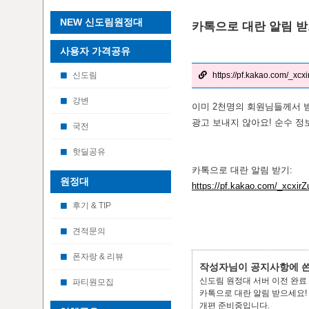
NEW 신도림원정대
카톡으로 대란 알림 받
사용자 가격공유
신도림
https://pf.kakao.com/_xcxi
강변
이미 2천명의 회원님들께서 
광고 보내지 않아요! 순수 정
국전
핫딜공유
카톡으로 대란 알림 받기:
원정대
https://pf.kakao.com/_xcxirZ
후기 & TIP
견적문의
폰자랑 & 리뷰
작성자님이 공지사항에 쓴
신도림 원정대 서버 이전 완료
파티원모집
카톡으로 대란 알림 받으세요!
개편 준비중입니다.