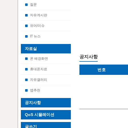
질문
자유게시판
유머/이슈
IT 뉴스
자료실
공지사항
폰 배경화면
휴대폰자료
번호
자유갤러리
앱추천
공지사항
QoS 시뮬레이션
글쓰기