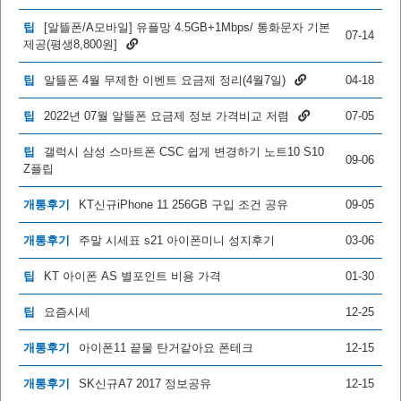
팁
[알뜰폰/A모바일] 유플망 4.5GB+1Mbps/ 통화문자 기본
07-14
제공(평생8,800원]
팁
알뜰폰 4월 무제한 이벤트 요금제 정리(4월7일)
04-18
팁
2022년 07월 알뜰폰 요금제 정보 가격비교 저렴
07-05
팁
갤럭시 삼성 스마트폰 CSC 쉽게 변경하기 노트10 S10
09-06
Z플립
개통후기
KT신규iPhone 11 256GB 구입 조건 공유
09-05
개통후기
주말 시세표 s21 아이폰미니 성지후기
03-06
팁
KT 아이폰 AS 별포인트 비용 가격
01-30
팁
요즘시세
12-25
개통후기
아이폰11 끝물 탄거같아요 폰테크
12-15
개통후기
SK신규A7 2017 정보공유
12-15