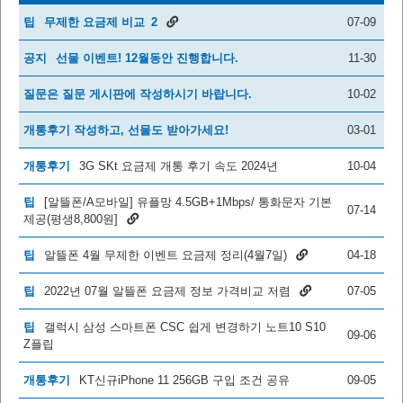
팁
무제한 요금제 비교
2
07-09
공지
선물 이벤트! 12월동안 진행합니다.
11-30
질문은 질문 게시판에 작성하시기 바랍니다.
10-02
개통후기 작성하고, 선물도 받아가세요!
03-01
개통후기
3G SKt 요금제 개통 후기 속도 2024년
10-04
팁
[알뜰폰/A모바일] 유플망 4.5GB+1Mbps/ 통화문자 기본
07-14
제공(평생8,800원]
팁
알뜰폰 4월 무제한 이벤트 요금제 정리(4월7일)
04-18
팁
2022년 07월 알뜰폰 요금제 정보 가격비교 저렴
07-05
팁
갤럭시 삼성 스마트폰 CSC 쉽게 변경하기 노트10 S10
09-06
Z플립
개통후기
KT신규iPhone 11 256GB 구입 조건 공유
09-05