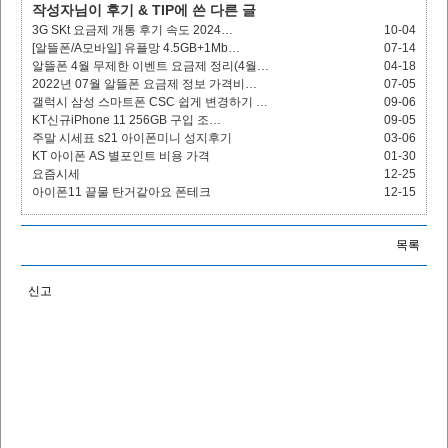
작성자님이 후기 & TIP에 쓴 다른 글
3G SKt 요금제 개통 후기 속도 2024…
10-04
[알뜰폰/A모바일] 유플망 4.5GB+1Mb…
07-14
알뜰폰 4월 무제한 이벤트 요금제 정리(4월…
04-18
2022년 07월 알뜰폰 요금제 정보 가격비…
07-05
갤럭시 삼성 스마트폰 CSC 쉽게 변경하기 …
09-06
KT신규iPhone 11 256GB 구입 조…
09-05
주말 시세표 s21 아이폰미니 성지후기
03-06
KT 아이폰 AS 별포인트 비용 가격
01-30
요즘시세
12-25
아이폰11 끝물 탄거같아요 폰테크
12-15
목록
신고